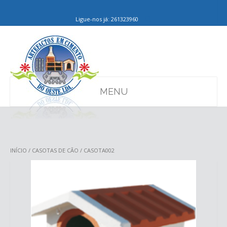
Ligue-nos já: 261323960
MENU
INÍCIO
/
CASOTAS DE CÃO
/ CASOTA002