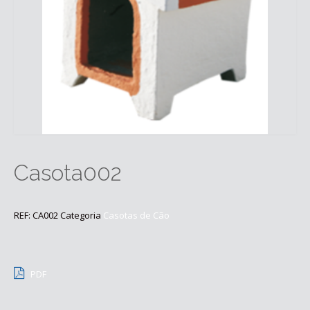
Casota002
REF:
CA002
Categoria
Casotas de Cão
PDF