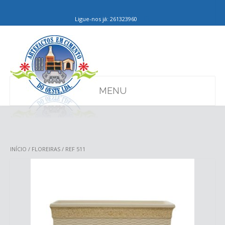
Ligue-nos já: 261323960
MENU
INÍCIO
/
FLOREIRAS
/ REF 511